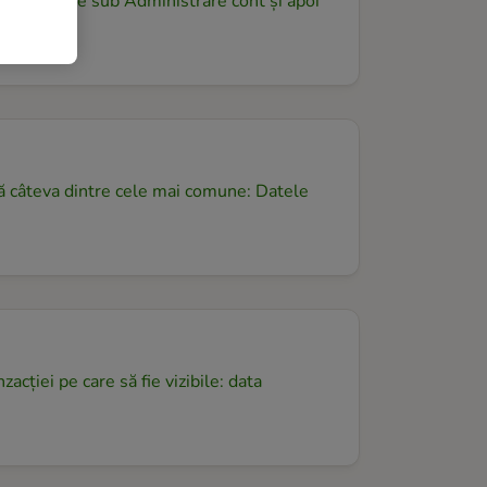
i personale sub Administrare cont și apoi
tă câteva dintre cele mai comune: Datele
cției pe care să fie vizibile: data