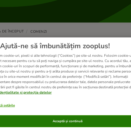
 DE ÎNCEPUT
COMENZI
ată
Ajută-ne să îmbunătățim zooplus!
m cookie-uri, pixeli si alte tehnologii (“Cookies”) pe site-ul nostru. Folosim cookie-u
t necesare pentru ca tu să poți naviga și cumpăra pe site-ul nostru. Cu acordul tău, 
m cookie-uri în scopuri de performanță, funcționare și de marketing, pentru a îmbunăt
ța cu site-ul nostru și pentru a-ți arăta produse și servicii relevante și reclame perso
 metode de plată oferiți?
ce în orice moment modificări în centrul de preferințe (“Modifică setări”). Informații
ceptăm următoarele tipuri de plată: Card bancar (Visa, Maste
entare despre responsabilul cu prelucrarea datelor tale, datele personale prelucrate
ate metodele noastre de plată sunt complet sec...
ării pot fi găsite în centrul nostru de preferințe sau în secțiunea destinată protecției d
dențialitate și protecția datelor
ă setările
Acceptă și continuă
um selectez sau modific metoda de plată?