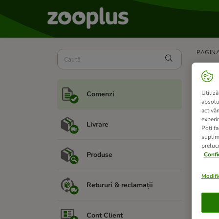
PAGINA
Pl
Utiliză
Comenzi
absolu
activă
experin
Ce
Livrare
Poți fa
Ac
suplim
To
prelucr
Produse
Confi
Modific
Retururi & reclamații
C
Cont Client