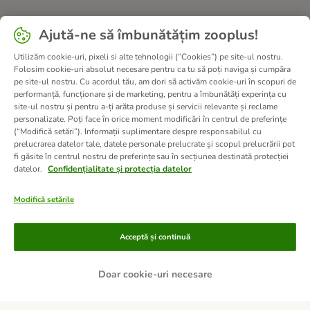
Ajută-ne să îmbunătățim zooplus!
Utilizăm cookie-uri, pixeli si alte tehnologii (“Cookies”) pe site-ul nostru.
Folosim cookie-uri absolut necesare pentru ca tu să poți naviga și cumpăra
pe site-ul nostru. Cu acordul tău, am dori să activăm cookie-uri în scopuri de
performanță, funcționare și de marketing, pentru a îmbunătăți experința cu
site-ul nostru și pentru a-ți arăta produse și servicii relevante și reclame
personalizate. Poți face în orice moment modificări în centrul de preferințe
(“Modifică setări”). Informații suplimentare despre responsabilul cu
prelucrarea datelor tale, datele personale prelucrate și scopul prelucrării pot
fi găsite în centrul nostru de preferințe sau în secțiunea destinată protecției
datelor.
Confidențialitate și protecția datelor
Modifică setările
Metode de plată
Acceptă și continuă
Doar cookie-uri necesare
PLATĂ RAMBURS LA LIVRARE
TRANSFER BANCAR