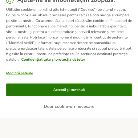
Utilizăm cookie-uri, pixeli si alte tehnologii (“Cookies”) pe site-ul nostru.
Folosim cookie-uri absolut necesare pentru ca tu să poți naviga și cumpăra
pe site-ul nostru. Cu acordul tău, am dori să activăm cookie-uri în scopuri de
performanță, funcționare și de marketing, pentru a îmbunătăți experința cu
site-ul nostru și pentru a-ți arăta produse și servicii relevante și reclame
personalizate. Poți face în orice moment modificări în centrul de preferințe
(“Modifică setări”). Informații suplimentare despre responsabilul cu
prelucrarea datelor tale, datele personale prelucrate și scopul prelucrării pot
fi găsite în centrul nostru de preferințe sau în secțiunea destinată protecției
datelor.
Confidențialitate și protecția datelor
Modifică setările
Metode de plată
Acceptă și continuă
Doar cookie-uri necesare
PLATĂ RAMBURS LA LIVRARE
TRANSFER BANCAR
Livrare