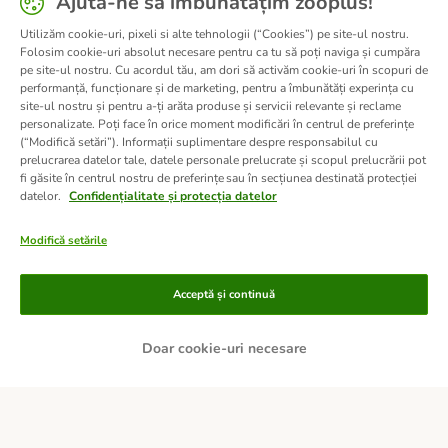
Ajută-ne să îmbunătățim zooplus!
Utilizăm cookie-uri, pixeli si alte tehnologii (“Cookies”) pe site-ul nostru.
Folosim cookie-uri absolut necesare pentru ca tu să poți naviga și cumpăra
pe site-ul nostru. Cu acordul tău, am dori să activăm cookie-uri în scopuri de
performanță, funcționare și de marketing, pentru a îmbunătăți experința cu
site-ul nostru și pentru a-ți arăta produse și servicii relevante și reclame
personalizate. Poți face în orice moment modificări în centrul de preferințe
(“Modifică setări”). Informații suplimentare despre responsabilul cu
prelucrarea datelor tale, datele personale prelucrate și scopul prelucrării pot
fi găsite în centrul nostru de preferințe sau în secțiunea destinată protecției
datelor.
Confidențialitate și protecția datelor
Modifică setările
Metode de plată
Acceptă și continuă
Doar cookie-uri necesare
PLATĂ RAMBURS LA LIVRARE
TRANSFER BANCAR
Livrare