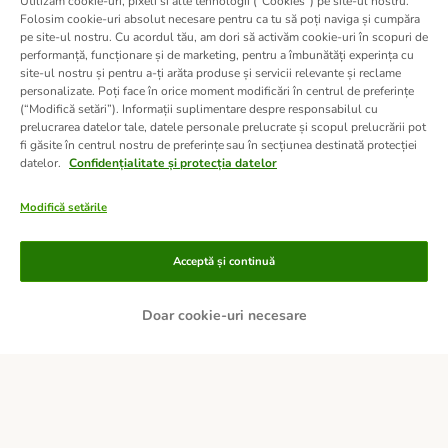
Utilizăm cookie-uri, pixeli si alte tehnologii (“Cookies”) pe site-ul nostru.
Folosim cookie-uri absolut necesare pentru ca tu să poți naviga și cumpăra
pe site-ul nostru. Cu acordul tău, am dori să activăm cookie-uri în scopuri de
performanță, funcționare și de marketing, pentru a îmbunătăți experința cu
site-ul nostru și pentru a-ți arăta produse și servicii relevante și reclame
personalizate. Poți face în orice moment modificări în centrul de preferințe
(“Modifică setări”). Informații suplimentare despre responsabilul cu
prelucrarea datelor tale, datele personale prelucrate și scopul prelucrării pot
fi găsite în centrul nostru de preferințe sau în secțiunea destinată protecției
datelor.
Confidențialitate și protecția datelor
Modifică setările
Metode de plată
Acceptă și continuă
Doar cookie-uri necesare
PLATĂ RAMBURS LA LIVRARE
TRANSFER BANCAR
Livrare