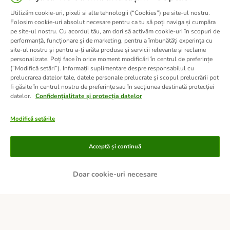
Utilizăm cookie-uri, pixeli si alte tehnologii (“Cookies”) pe site-ul nostru.
Folosim cookie-uri absolut necesare pentru ca tu să poți naviga și cumpăra
pe site-ul nostru. Cu acordul tău, am dori să activăm cookie-uri în scopuri de
performanță, funcționare și de marketing, pentru a îmbunătăți experința cu
site-ul nostru și pentru a-ți arăta produse și servicii relevante și reclame
personalizate. Poți face în orice moment modificări în centrul de preferințe
(“Modifică setări”). Informații suplimentare despre responsabilul cu
prelucrarea datelor tale, datele personale prelucrate și scopul prelucrării pot
fi găsite în centrul nostru de preferințe sau în secțiunea destinată protecției
datelor.
Confidențialitate și protecția datelor
Modifică setările
Metode de plată
Acceptă și continuă
Doar cookie-uri necesare
PLATĂ RAMBURS LA LIVRARE
TRANSFER BANCAR
Livrare