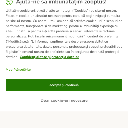
Ajută-ne să îmbunătățim zooplus!
Utilizăm cookie-uri, pixeli si alte tehnologii (“Cookies”) pe site-ul nostru.
Folosim cookie-uri absolut necesare pentru ca tu să poți naviga și cumpăra
pe site-ul nostru. Cu acordul tău, am dori să activăm cookie-uri în scopuri de
performanță, funcționare și de marketing, pentru a îmbunătăți experința cu
site-ul nostru și pentru a-ți arăta produse și servicii relevante și reclame
personalizate. Poți face în orice moment modificări în centrul de preferințe
(“Modifică setări”). Informații suplimentare despre responsabilul cu
prelucrarea datelor tale, datele personale prelucrate și scopul prelucrării pot
fi găsite în centrul nostru de preferințe sau în secțiunea destinată protecției
datelor.
Confidențialitate și protecția datelor
Modifică setările
Metode de plată
Acceptă și continuă
Doar cookie-uri necesare
PLATĂ RAMBURS LA LIVRARE
TRANSFER BANCAR
Livrare