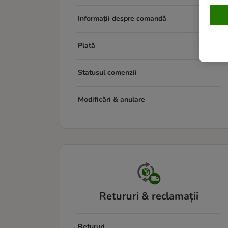
Informații despre comandă
Plată
Statusul comenzii
Modificări & anulare
Retururi & reclamații
Retururi