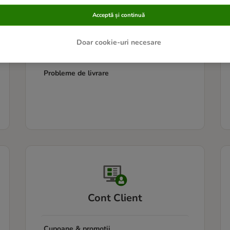
Acceptă și continuă
Informații despre livrare
Doar cookie-uri necesare
Urmărirea coletului
Probleme de livrare
Cont Client
Cupoane & promoții