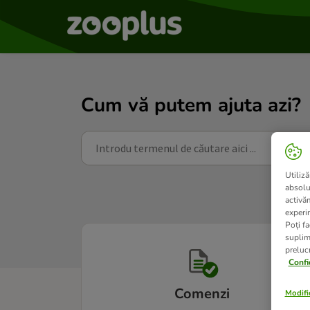
Cum vă putem ajuta azi?
Utiliză
absolu
activă
experin
Poți fa
suplim
prelucr
Confi
Comenzi
Modific