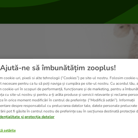
Ajută-ne să îmbunătățim zooplus!
m cookie-uri, pixeli si alte tehnologii (“Cookies”) pe site-ul nostru. Folosim cookie-u
t necesare pentru ca tu să poți naviga și cumpăra pe site-ul nostru. Cu acordul tău, 
m cookie-uri în scopuri de performanță, funcționare și de marketing, pentru a îmbunăt
ța cu site-ul nostru și pentru a-ți arăta produse și servicii relevante și reclame perso
ce în orice moment modificări în centrul de preferințe (“Modifică setări”). Informații
entare despre responsabilul cu prelucrarea datelor tale, datele personale prelucrate
ării pot fi găsite în centrul nostru de preferințe sau în secțiunea destinată protecției d
dențialitate și protecția datelor
Livrare
ă setările