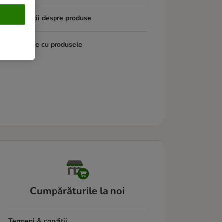
Informații despre produse
Probleme cu produsele
Cumpărăturile la noi
Termeni & condiții