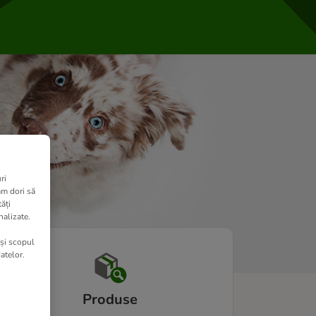
ri
am dori să
ăți
nalizate.
 și scopul
atelor.
Produse