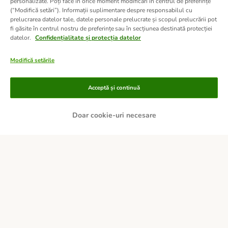
personalizate. Poți face în orice moment modificări în centrul de preferințe
(“Modifică setări”). Informații suplimentare despre responsabilul cu
prelucrarea datelor tale, datele personale prelucrate și scopul prelucrării pot
fi găsite în centrul nostru de preferințe sau în secțiunea destinată protecției
datelor.
Confidențialitate și protecția datelor
Modifică setările
Acceptă și continuă
Doar cookie-uri necesare
Metode de plată