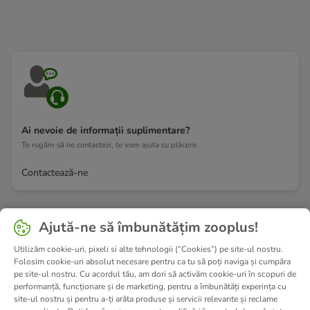
Ai nevoie de informații suplimentare?
Te rugăm să ne contactezi, te vom ajuta cu plăcere.
Contactează-ne
Ajută-ne să îmbunătățim zooplus!
Utilizăm cookie-uri, pixeli si alte tehnologii (“Cookies”) pe site-ul nostru.
Folosim cookie-uri absolut necesare pentru ca tu să poți naviga și cumpăra
pe site-ul nostru. Cu acordul tău, am dori să activăm cookie-uri în scopuri de
performanță, funcționare și de marketing, pentru a îmbunătăți experința cu
site-ul nostru și pentru a-ți arăta produse și servicii relevante și reclame